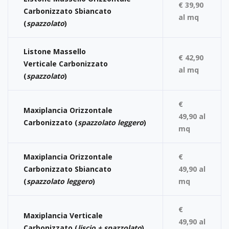
€ 39,90
Carbonizzato Sbiancato
al mq
(
spazzolato
)
Listone Massello
€ 42,90
Verticale Carbonizzato
al mq
(
spazzolato
)
€
Maxiplancia Orizzontale
49,90 al
Carbonizzato (
spazzolato leggero
)
mq
Maxiplancia Orizzontale
€
Carbonizzato Sbiancato
49,90 al
(
spazzolato leggero
)
mq
€
Maxiplancia Verticale
49,90 al
Carbonizzato (
liscio + spazzolato
)